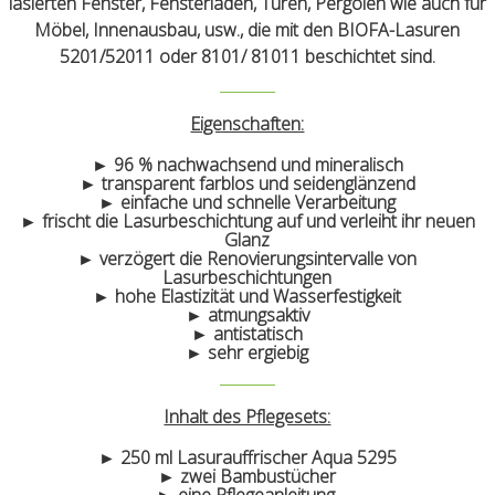
lasierten Fenster, Fensterläden, Türen, Pergolen wie auch für
Möbel, Innenausbau, usw., die mit den BIOFA-Lasuren
5201/52011 oder 8101/ 81011 beschichtet sind.
Eigenschaften:
► 96 % nachwachsend und mineralisch
► transparent farblos und seidenglänzend
► einfache und schnelle Verarbeitung
► frischt die Lasurbeschichtung auf und verleiht ihr neuen
Glanz
► verzögert die Renovierungsintervalle von
Lasurbeschichtungen
► hohe Elastizität und Wasserfestigkeit
► atmungsaktiv
► antistatisch
► sehr ergiebig
Inhalt des Pflegesets:
► 250 ml Lasurauffrischer Aqua 5295
► zwei Bambustücher
► eine Pflegeanleitung.