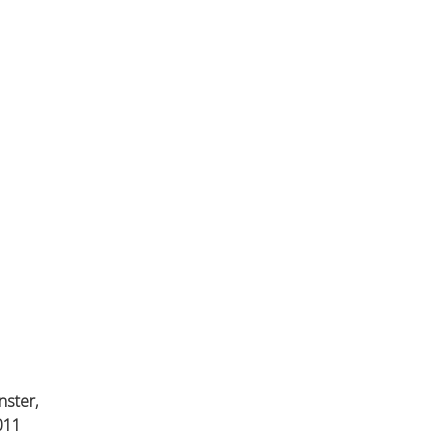
nster,
011