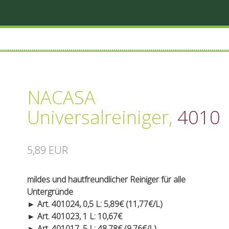
NACASA
Universalreiniger
,
4010
5,89 EUR
mildes und hautfreundlicher Reiniger für alle
Untergründe
► Art. 401024, 0,5 L: 5,89€ (11,77€/L)
► Art. 401023, 1 L: 10,67€
► Art. 401017, 5 L: 48,78€ (9,76€/L)