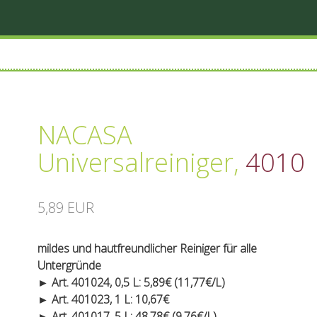
NACASA
Universalreiniger
,
4010
5,89 EUR
mildes und hautfreundlicher Reiniger für alle
Untergründe
► Art. 401024, 0,5 L: 5,89€ (11,77€/L)
► Art. 401023, 1 L: 10,67€
► Art. 401017, 5 L: 48,78€ (9,76€/L)