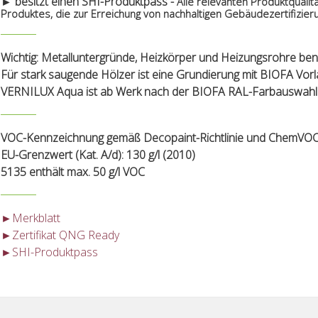
► besitzt einen SHI-Produktpass -
Alle relevanten Produktqualit
Produktes, die zur Erreichung von nachhaltigen Gebäudezertifizie
Wichtig: Metalluntergründe, Heizkörper und Heizungsrohre ben
Für stark saugende Hölzer ist eine Grundierung mit BIOFA Vor
VERNILUX Aqua ist ab Werk nach der BIOFA RAL-Farbauswahl ab
VOC-Kennzeichnung gemäß Decopaint-Richtlinie und ChemVOC
EU-Grenzwert (Kat. A/d): 130 g/l (2010)
5135 enthält max. 50 g/l VOC
►Merkblatt
►Zertifikat QNG Ready
►SHI-Produktpass