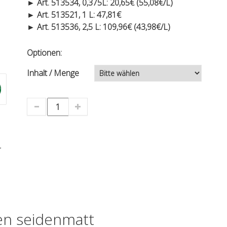
► Art. 513534, 0,375L: 20,65€ (55,08€/L)
► Art. 513521, 1 L: 47,81€
► Art. 513536, 2,5 L: 109,96€ (43,98€/L)
Optionen:
Inhalt / Menge
.
en seidenmatt