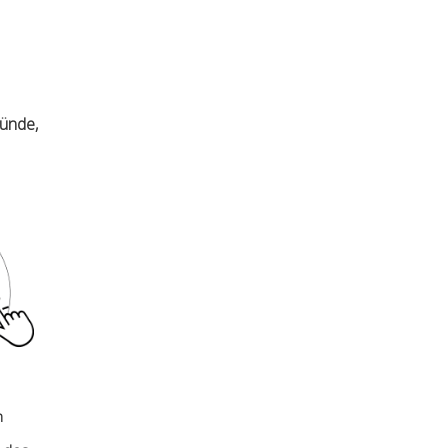
ründe,
n