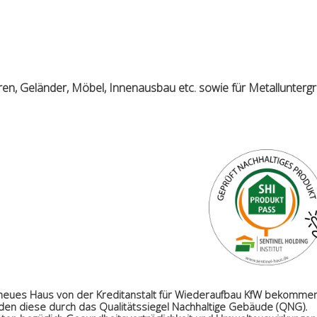
Türen, Geländer, Möbel, Innenausbau etc. sowie für Metallunterg
n neues Haus von der
Kreditanstalt für Wiederaufbau KfW bekomme
erden diese durch das Qualitätssiegel Nachhaltige Gebäude (QNG).