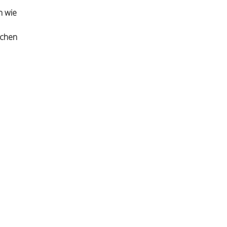
h wie
schen