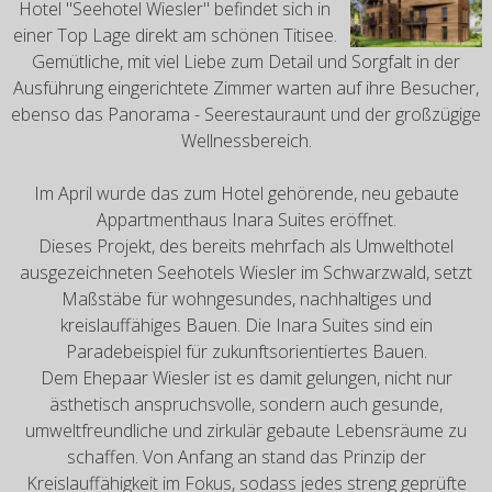
Hotel "Seehotel Wiesler" befindet sich in
einer Top Lage direkt am schönen Titisee.
Gemütliche, mit viel Liebe zum Detail und Sorgfalt in der
Ausführung eingerichtete Zimmer warten auf ihre Besucher,
ebenso das Panorama - Seerestauraunt und der großzügige
Wellnessbereich.
Im April wurde das zum Hotel gehörende, neu gebaute
Appartmenthaus Inara Suites eröffnet.
Dieses Projekt, des bereits mehrfach als Umwelthotel
ausgezeichneten Seehotels Wiesler im Schwarzwald, setzt
Maßstäbe für wohngesundes, nachhaltiges und
kreislauffähiges Bauen. Die Inara Suites sind ein
Paradebeispiel für zukunftsorientiertes Bauen.
Dem Ehepaar Wiesler ist es damit gelungen, nicht nur
ästhetisch anspruchsvolle, sondern auch gesunde,
umweltfreundliche und zirkulär gebaute Lebensräume zu
schaffen. Von Anfang an stand das Prinzip der
Kreislauffähigkeit im Fokus, sodass jedes streng geprüfte