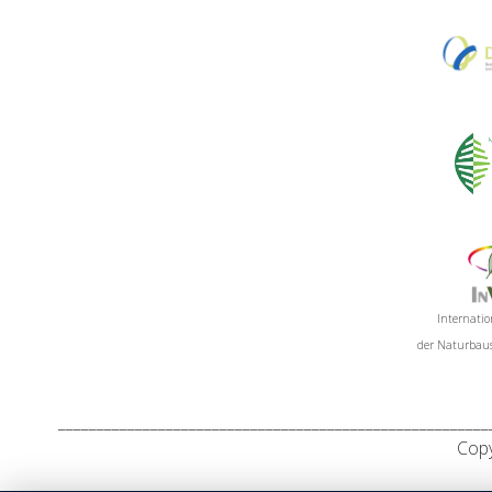
Internati
der Naturbaust
________________________________________________________
Copy