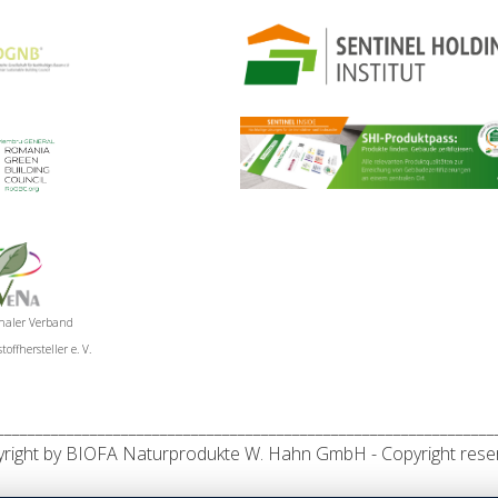
onaler Verband
offhersteller e. V.
________________________________________________________________
right by BIOFA Naturprodukte W. Hahn GmbH - Copyright rese