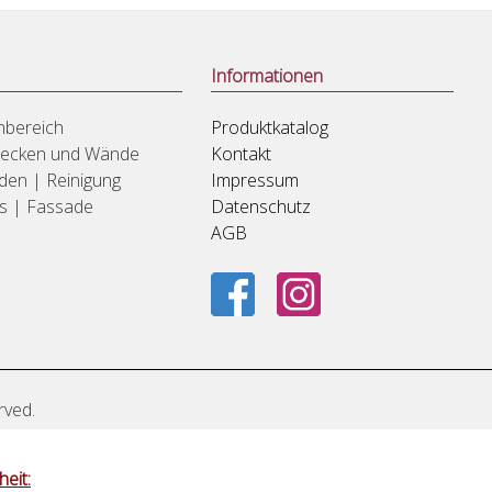
Informationen
nbereich
Produktkatalog
Decken und Wände
Kontakt
den | Reinigung
Impressum
us | Fassade
Datenschutz
AGB
rved.
eit: