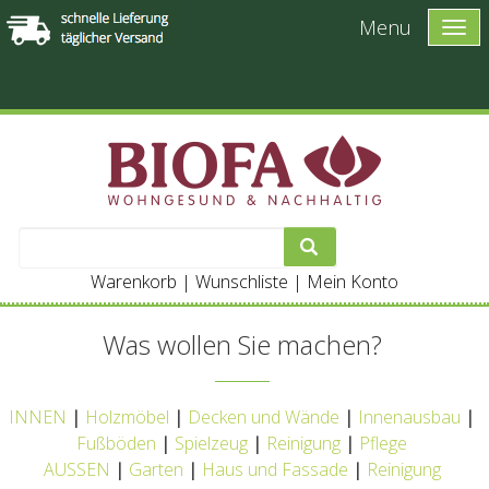
Menu
Warenkorb
|
Wunschliste
|
Mein Konto
Was wollen Sie machen?
INNEN
|
Holzmöbel
|
Decken und Wände
|
Innenausbau
|
Fußböden
|
Spielzeug
|
Reinigung
|
Pflege
AUSSEN
|
Garten
|
Haus und Fassade
|
Reinigung