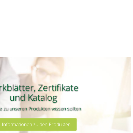
kblätter, Zertifikate
und
Katalog
e zu unseren Produkten wissen sollten
 Informationen zu den Produkten