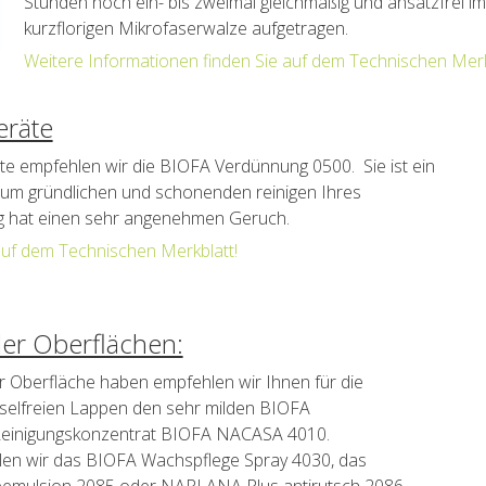
Stunden noch ein- bis zweimal gleichmäßig und ansatzfrei i
kurzflorigen Mikrofaserwalze aufgetragen.
Weitere Informationen finden Sie auf dem Technischen Merk
eräte
äte empfehlen wir die BIOFA Verdünnung 0500. Sie ist ein
zum gründlichen und schonenden reinigen Ihres
g hat einen sehr angenehmen Geruch.
auf dem Technischen Merkblatt!
der Oberflächen:
er Oberfläche haben empfehlen wir Ihnen für die
sselfreien Lappen den sehr milden BIOFA
 Reinigungskonzentrat BIOFA NACASA 4010.
hlen wir das BIOFA Wachspflege Spray 4030, das
emulsion 2085 oder NAPLANA Plus antirutsch 2086.