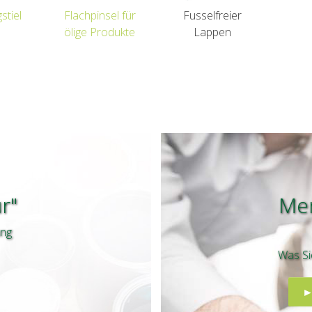
stiel
Flachpinsel für
Fusselfreier
ölige Produkte
Lappen
r"
Mer
ung
Was Si
►