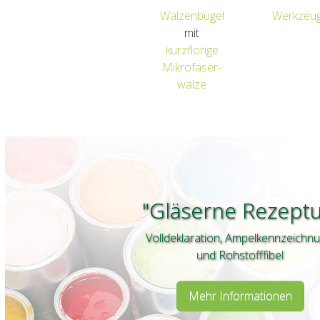
Walzenbügel
Werkzeug
mit
kurzflorige
Mikrofaser-
walze
"Gläserne Rezeptu
Volldeklaration, Ampelkennzeichn
und Rohstofffibel
Mehr Informationen