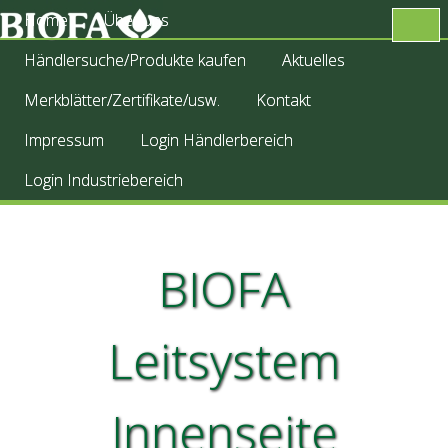
Home
Über uns
Händlersuche/Produkte kaufen
Aktuelles
Merkblätter/Zertifikate/usw.
Kontakt
Impressum
Login Händlerbereich
Login Industriebereich
BIOFA
Leitsystem
Innenseite