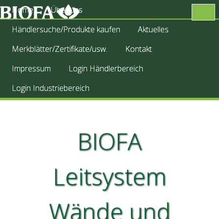
Home
Über uns
Händlersuche/Produkte kaufen
Aktuelles
Merkblätter/Zertifikate/usw.
Kontakt
Impressum
Login Händlerbereich
Login Industriebereich
BIOFA
Leitsystem
Wände und