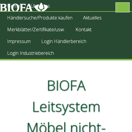
Home
Über uns
Händlersuche/Produkte kaufen
Aktuelles
Merkblätter/Zertifikate/usw.
Kontakt
Impressum
Login Händlerbereich
Login Industriebereich
BIOFA
Leitsystem
Möbel nicht-