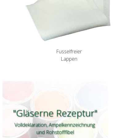
Fusselfreier
Lappen
"Gläserne Rezeptur"
Volldeklaration, Ampelkennzeichnung
und Rohstofffibel