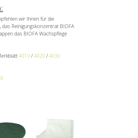
:
pfehlen wir Ihnen für die
0, das Reinigungskonzentrat BIOFA
 Lappen das BIOFA Wachspflege
Merkblatt
4010
/
4020
/
4030
30