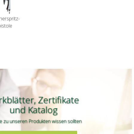
erspritz-
pistole
kblätter, Zertifikate
und
Katalog
e zu unseren Produkten wissen sollten