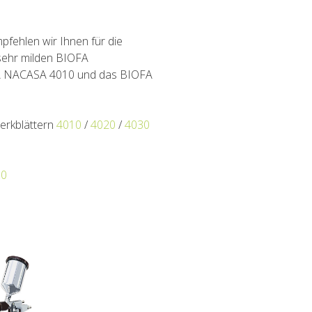
pfehlen wir Ihnen für die
 sehr milden BIOFA
OFA NACASA 4010 und das BIOFA
erkblättern
4010
/
4020
/
4030
30