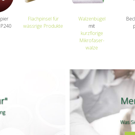
pier
Flachpinsel für
Walzenbügel
Bech
/ P240
wässrige Produkte
mit
kurzflorige
Mikrofaser-
walze
r"
Mer
ung
Was Si