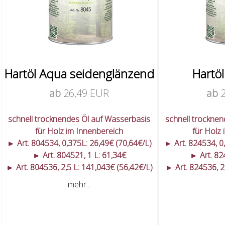
Hartöl Aqua seidenglänzend
Hartö
ab
26,49 EUR
ab
schnell trocknendes Öl auf Wasserbasis
schnell trockne
für Holz im Innenbereich
für Holz
► Art. 804534, 0,375L: 26,49€ (70,64€/L)
► Art. 824534, 0
► Art. 804521, 1 L: 61,34€
► Art. 82
► Art. 804536, 2,5 L: 141,043€ (56,42€/L)
► Art. 824536, 2
mehr...