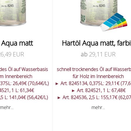
l Aqua matt
Hartöl Aqua matt, farb
26,49 EUR
ab
29,11 EUR
ndes Öl auf Wasserbasis
schnell trocknendes Öl auf Wasserb
 im Innenbereich
für Holz im Innenbereich
,375L: 26,49€ (70,64€/L)
► Art. 8245134, 0,375L: 29,11€ (77,
4521, 1 L: 61,34€
► Art. 824521, 1 L: 67,48€
,5 L: 141,04€ (56,42€/L)
► Art. 824536, 2,5 L: 155,17€ (62,0
mehr...
mehr...