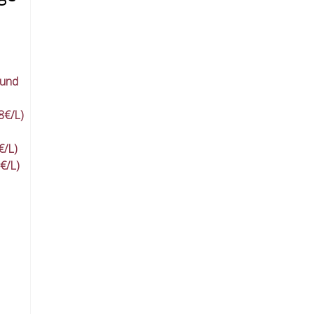
 und
8€/L)
€/L)
€/L)