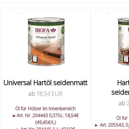
Universal Hartöl seidenmatt
Har
seide
ab
18,54 EUR
ab
Öl für Hölzer im Innenbereich
►Art. Nr. 204443 0,375L: 18,54€
Öl für
(49,45€/L)
► Art. 205543, 0