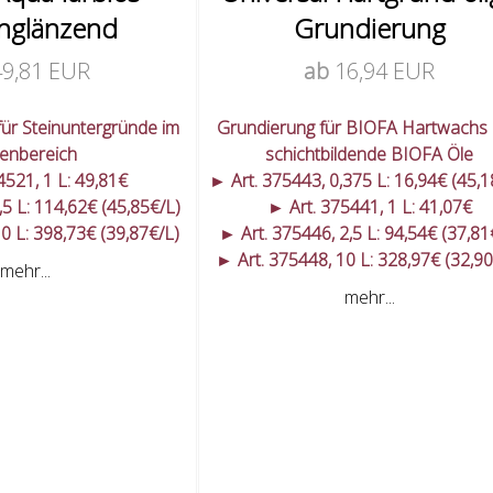
nglänzend
Grundierung
49,81 EUR
ab
16,94 EUR
für Steinuntergründe im
Grundierung für BIOFA Hartwachs
enbereich
schichtbildende BIOFA Öle
4521, 1 L: 49,81€
► Art. 375443, 0,375 L: 16,94€ (45,1
,5 L: 114,62€ (45,85€/L)
► Art. 375441, 1 L: 41,07€
0 L: 398,73€ (39,87€/L)
► Art. 375446, 2,5 L: 94,54€ (37,81
► Art. 375448, 10 L: 328,97€ (32,90
mehr...
mehr...