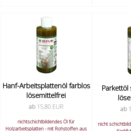
Hanf-Arbeitsplattenöl farblos
Parkettöl 
lösemittelfrei
löse
ab
15,80 EUR
ab
nichtschichtbildendes Öl für
nicht schichtbil
Holzarbeitsplatten - mit Rohstoffen aus
Korkfu