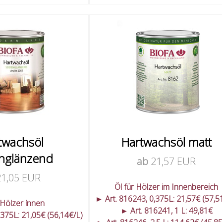
twachsöl
Hartwachsöl matt
nglänzend
ab
21,57 EUR
21,05 EUR
Öl für Hölzer im Innenbereich
► Art. 816243, 0,375L: 21,57€ (57,5
 Hölzer innen
► Art. 816241, 1 L: 49,81€
,375L: 21,05€ (56,14€/L)