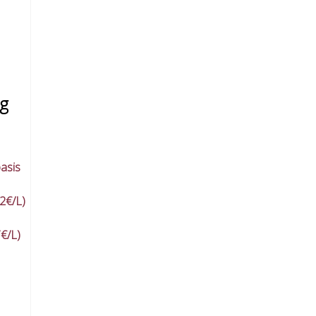
ig
asis
62€/L)
7€/L)