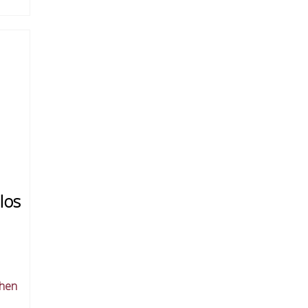
los
chen