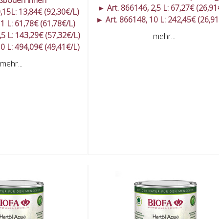
► Art. 866146, 2,5 L: 67,27€ (26,91
,15L: 13,84€ (92,30€/L)
► Art. 866148, 10 L: 242,45€ (26,91
1 L: 61,78€ (61,78€/L)
,5 L: 143,29€ (57,32€/L)
mehr...
0 L: 494,09€ (49,41€/L)
mehr...