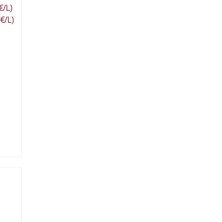
€/L)
€/L)