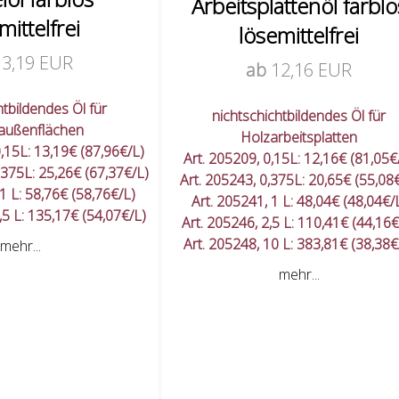
Arbeitsplattenöl farblo
mittelfrei
lösemittelfrei
13,19 EUR
ab
12,16 EUR
htbildendes Öl für
nichtschichtbildendes Öl für
außenflächen
Holzarbeitsplatten
,15L: 13,19€ (87,96€/L)
Art. 205209, 0,15L: 12,16€ (81,05€
,375L: 25,26€ (67,37€/L)
Art. 205243, 0,375L: 20,65€ (55,08
1 L: 58,76€ (58,76€/L)
Art. 205241, 1 L: 48,04€ (48,04€/
,5 L: 135,17€ (54,07€/L)
Art. 205246, 2,5 L: 110,41€ (44,16€
Art. 205248, 10 L: 383,81€ (38,38€
mehr...
mehr...