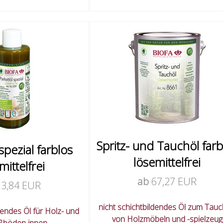
Spritz- und Tauchöl farb
spezial farblos
lösemittelfrei
mittelfrei
ab
67,27 EUR
13,84 EUR
nicht schichtbildendes Öl zum Tau
dendes Öl für Holz- und
von Holzmöbeln und -spielzeug
ßböden innen