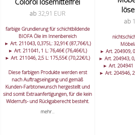
Coloröl lösemittelfrei
löse
ab
32,91 EUR
ab
farbige Grundierung für schichtbildende
BIOFA Öle im Innenbereich
nichtschic
► Art. 211043, 0,375L: 32,91€ (87,76€/L)
Möbel
► Art. 211041, 1 L: 76,46€ (76,46€/L)
► Art. 204909, 0
► Art. 211046, 2,5 L: 175,55€ (70,22€/L)
► Art. 204943, 0
► Art. 204941 
Diese farbigen Produkte werden erst
► Art. 204946, 2
nach Auftragseingang und gemäß
Kunden-Farbtonwunsch hergestellt und
sind somit Extraanfertigungen, für die kein
Widerrufs- und Rückgaberecht besteht.
mehr...