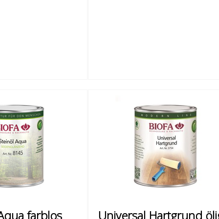
 Aqua farblos
Universal Hartgrund öl