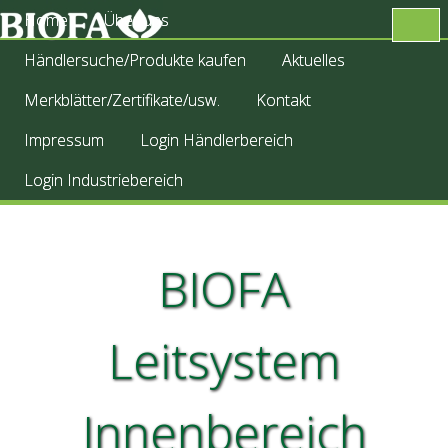
Home
Über uns
Händlersuche/Produkte kaufen
Aktuelles
Merkblätter/Zertifikate/usw.
Kontakt
Impressum
Login Händlerbereich
Login Industriebereich
BIOFA
Leitsystem
Innenbereich