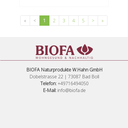
«
<
1
2
3
4
5
>
»
BIOFA Naturprodukte W.Hahn GmbH
Dobelstrasse 22 | 73087 Bad Boll
Telefon:
+49716494050
E-Mail:
info@biofa.de