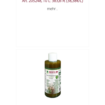
Art. 205248, 10 L: 383,81€ (38,38€/L)
mehr...