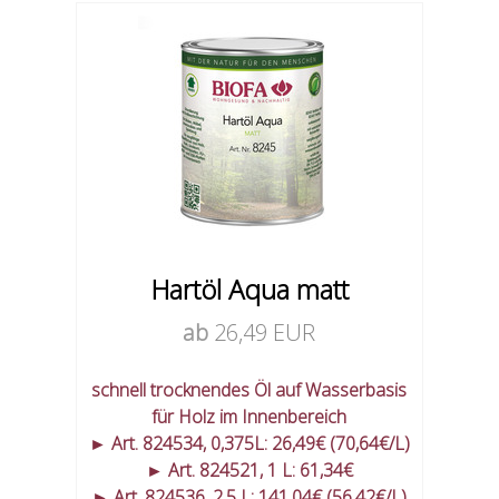
Hartöl Aqua matt
ab
26,49 EUR
schnell trocknendes Öl auf Wasserbasis
für Holz im Innenbereich
► Art. 824534, 0,375L: 26,49€ (70,64€/L)
► Art. 824521, 1 L: 61,34€
► Art. 824536, 2,5 L: 141,04€ (56,42€/L)