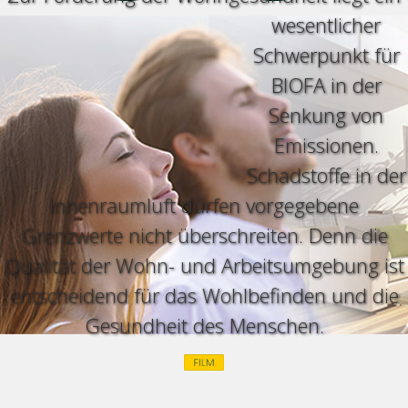
wesentlicher
Schwerpunkt für
BIOFA in der
Senkung von
Emissionen.
Schadstoffe in der
Innenraumluft dürfen vorgegebene
Grenzwerte nicht überschreiten. Denn die
Qualität der Wohn- und Arbeitsumgebung ist
entscheidend für das Wohlbefinden und die
Gesundheit des Menschen.