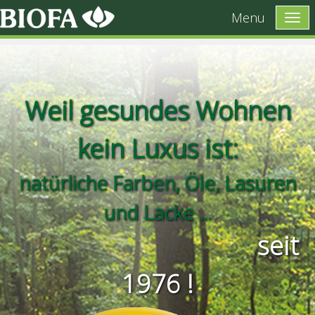
Menu
Weil gesundes Wohnen
kein Luxus ist:
natürliche Farben, Öle, Lasuren
und Lacke ...
seit
1976 !