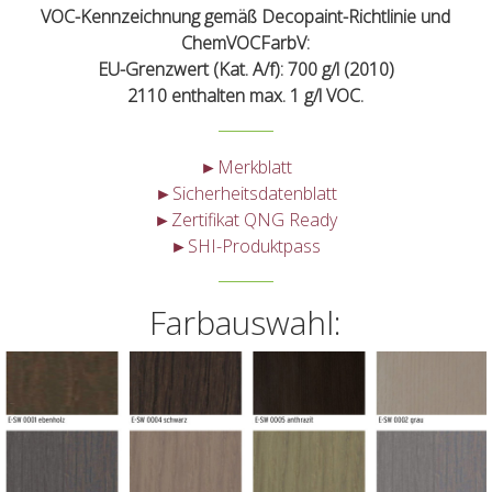
VOC-Kennzeichnung gemäß Decopaint-Richtlinie und
ChemVOCFarbV:
EU-Grenzwert (Kat. A/f): 700 g/l (2010)
2110 enthalten max. 1 g/l VOC.
►Merkblatt
►Sicherheitsdatenblatt
►Zertifikat QNG Ready
►SHI-Produktpass
Farbauswahl: