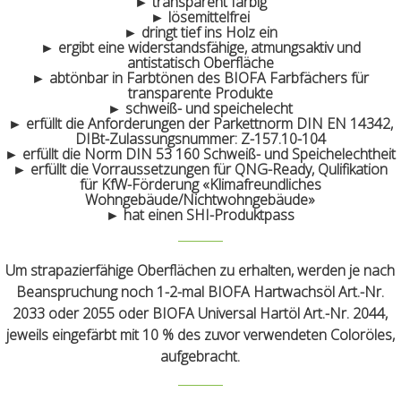
► transparent farbig
► lösemittelfrei
► dringt tief ins Holz ein
► ergibt eine widerstandsfähige, atmungsaktiv und
antistatisch Oberfläche
► abtönbar in Farbtönen des BIOFA Farbfächers für
transparente Produkte
► schweiß- und speichelecht
► erfüllt die Anforderungen der Parkettnorm DIN EN 14342,
DIBt-Zulassungsnummer: Z-157.10-104
► erfüllt die Norm DIN 53 160 Schweiß- und Speichelechtheit
► erfüllt die Vorraussetzungen für QNG-Ready, Qulifikation
für KfW-Förderung «Klimafreundliches
Wohngebäude/Nichtwohngebäude»
► hat einen SHI-Produktpass
Um strapazierfähige Oberflächen zu erhalten, werden je nach
Beanspruchung noch 1-2-mal BIOFA Hartwachsöl Art.-Nr.
2033 oder 2055 oder BIOFA Universal Hartöl Art.-Nr. 2044,
jeweils eingefärbt mit 10 % des zuvor verwendeten Coloröles,
aufgebracht.