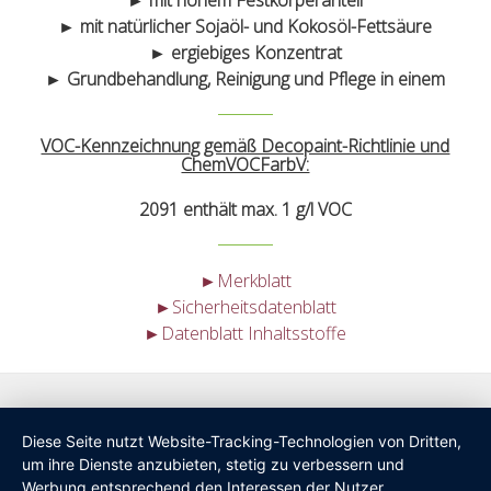
► mit hohem Festkörperanteil
► mit natürlicher Sojaöl- und Kokosöl-Fettsäure
► ergiebiges Konzentrat
► Grundbehandlung, Reinigung und Pflege in einem
VOC-Kennzeichnung gemäß Decopaint-Richtlinie und
ChemVOCFarbV:
2091 enthält max. 1 g/l VOC
►Merkblatt
►
Sicherheitsdatenblatt
►Datenblatt Inhaltsstoffe
Diese Seite nutzt Website-Tracking-Technologien von Dritten,
um ihre Dienste anzubieten, stetig zu verbessern und
Werbung entsprechend den Interessen der Nutzer