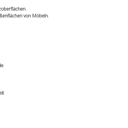
zoberflächen.
ußenflächen von Möbeln.
de
it