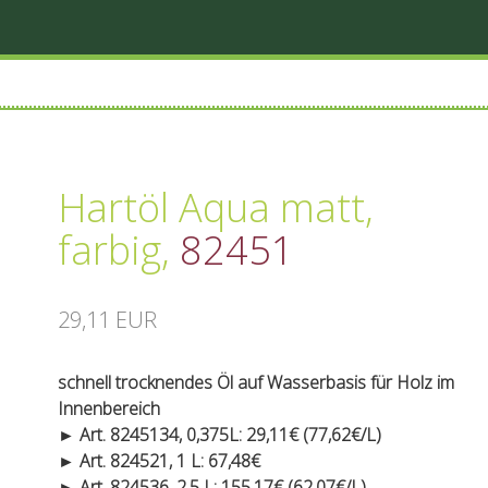
Hartöl Aqua matt,
farbig
,
82451
29,11 EUR
schnell trocknendes Öl auf Wasserbasis für Holz im
Innenbereich
► Art. 8245134, 0,375L: 29,11€ (77,62€/L)
► Art. 824521, 1 L: 67,48€
► Art. 824536, 2,5 L: 155,17€ (62,07€/L)