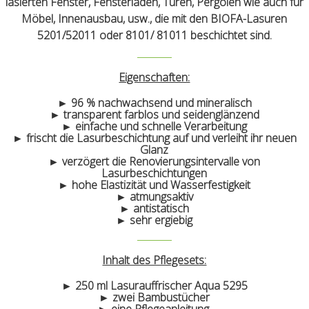
lasierten Fenster, Fensterläden, Türen, Pergolen wie auch für
Möbel, Innenausbau, usw., die mit den BIOFA-Lasuren
5201/52011 oder 8101/ 81011 beschichtet sind.
Eigenschaften:
► 96 % nachwachsend und mineralisch
► transparent farblos und seidenglänzend
► einfache und schnelle Verarbeitung
► frischt die Lasurbeschichtung auf und verleiht ihr neuen
Glanz
► verzögert die Renovierungsintervalle von
Lasurbeschichtungen
► hohe Elastizität und Wasserfestigkeit
► atmungsaktiv
► antistatisch
► sehr ergiebig
Inhalt des Pflegesets:
► 250 ml Lasurauffrischer Aqua 5295
► zwei Bambustücher
► eine Pflegeanleitung.