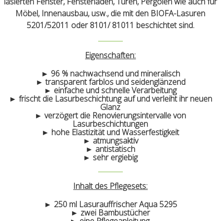
lasierten Fenster, Fensterläden, Türen, Pergolen wie auch für
Möbel, Innenausbau, usw., die mit den BIOFA-Lasuren
5201/52011 oder 8101/ 81011 beschichtet sind.
Eigenschaften:
► 96 % nachwachsend und mineralisch
► transparent farblos und seidenglänzend
► einfache und schnelle Verarbeitung
► frischt die Lasurbeschichtung auf und verleiht ihr neuen
Glanz
► verzögert die Renovierungsintervalle von
Lasurbeschichtungen
► hohe Elastizität und Wasserfestigkeit
► atmungsaktiv
► antistatisch
► sehr ergiebig
Inhalt des Pflegesets:
► 250 ml Lasurauffrischer Aqua 5295
► zwei Bambustücher
► eine Pflegeanleitung.