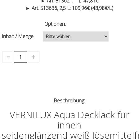
► Art. 513621, 1 L: 47,81€
► Art. 513636, 2,5 L: 109,96€ (43,98€/L)
Optionen:
Inhalt / Menge
Beschreibung:
VERNILUX Aqua Decklack für
innen
seidenglänzend weiß lösemittelf