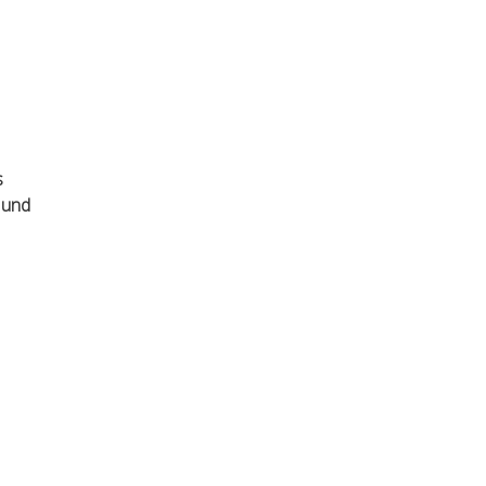
s
 und