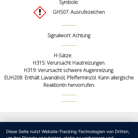
Symbole
:
GHS07: Ausrufezeichen
Signalwort: Achtung
H-Sätze:
H315: Verursacht Hautreizungen.
H319: Verursacht schwere Augenreizung.
EUH208: Enthält Lavandinöl; Pfefferminzöl. Kann allergische
Reaktiontn hervorrufen.
Diese Seite nutzt Website-Tracking-Technologien von Dritten,
um ihre Dienste anzubieten, stetig zu verbessern und