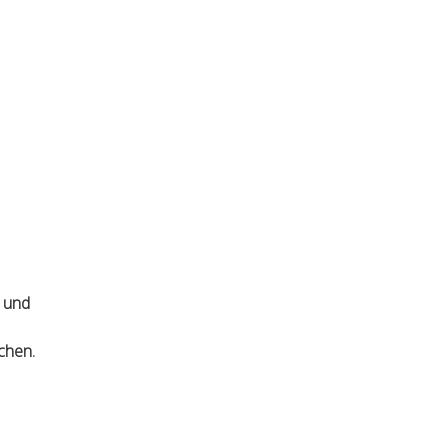
t und
chen.