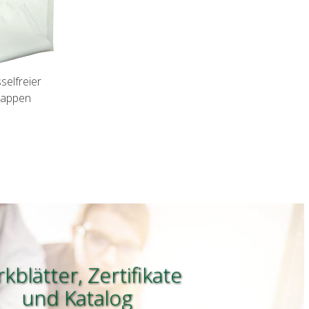
selfreier
appen
kblätter, Zertifikate
und
Katalog