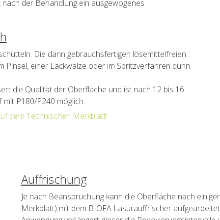
bt nach der Behandlung ein ausgewogenes
ch
chütteln. Die dann gebrauchsfertigen lösemittelfreien
Pinsel, einer Lackwalze oder im Spritzverfahren dünn
ert die Qualität der Oberfläche und ist nach 12 bis 16
f mit P180/P240 möglich.
auf dem Technischen Merkblatt!
Auffrischung
Je nach Beanspruchung kann die Oberfläche nach einiger
Merkblatt) mit dem BIOFA Lasurauffrischer aufgearbeitet
Anwendung verlängert dieser die Renovierungsintervalle