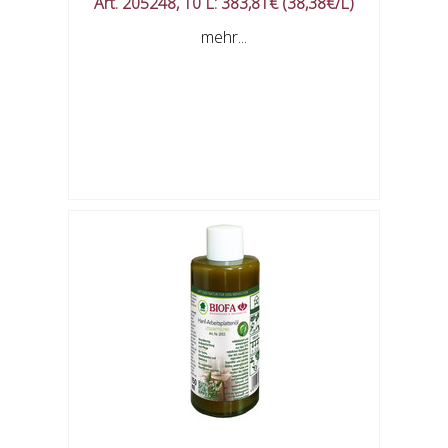
Art. 205248, 10 L: 383,81€ (38,38€/L)
mehr...