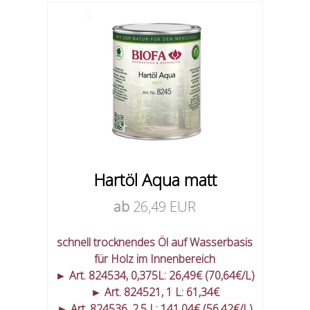
Hartöl Aqua matt
ab
26,49 EUR
schnell trocknendes Öl auf Wasserbasis
für Holz im Innenbereich
► Art. 824534, 0,375L: 26,49€ (70,64€/L)
► Art. 824521, 1 L: 61,34€
► Art. 824536, 2,5 L: 141,04€ (56,42€/L)