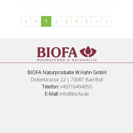
«
<
1
2
3
4
5
>
»
BIOFA Naturprodukte W.Hahn GmbH
Dobelstrasse 22 | 73087 Bad Boll
Telefon:
+49716494050
E-Mail:
info@biofa.de